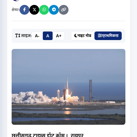
शेयर:
साइज़:
A-
A
A+
नाइट मोड
प्राथमिकता
छत्तीसगढ़ टाइम्स डॉट कॉम । रायपुर